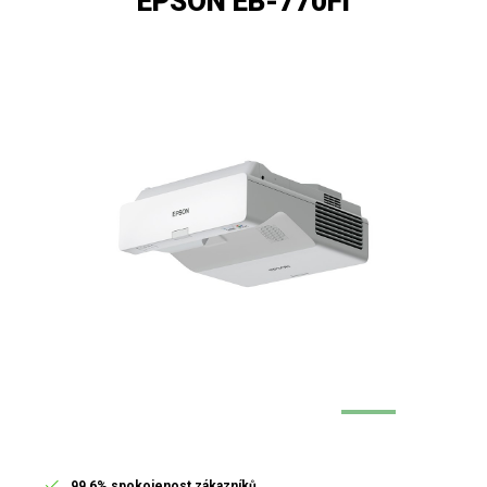
EPSON EB-770Fi
99,6% spokojenost zákazníků