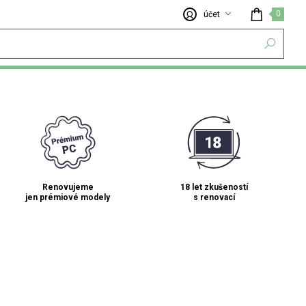
0
účet
Renovujeme
18 let zkušeností
jen prémiové modely
s renovací