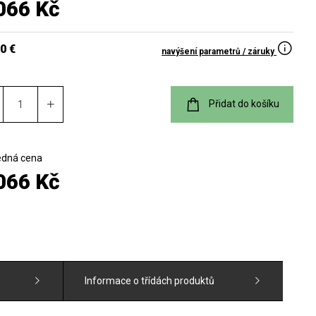
066 Kč
0 €
navýšení parametrů / záruky
Přidat do košíku
edná cena
066 Kč
Informace o třídách produktů