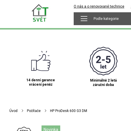
O nás a o renovované technice
Podle kategorie
14 denní garance
Minimálně 2 letá
vrácení peněz
záruční doba
Úvod
Počítače
HP ProDesk 600 G3 DM
Novinka