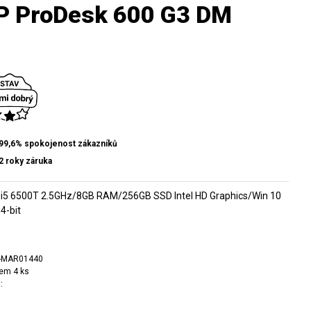
P ProDesk 600 G3 DM
99,6% spokojenost zákazníků
2 roky záruka
 i5 6500T 2.5GHz/8GB RAM/256GB SSD Intel HD Graphics/Win 10
4-bit
-MAR01440
em 4 ks
: