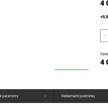
4 
+0,0
Výsl
4 
é parametry
Reklamační podmínky