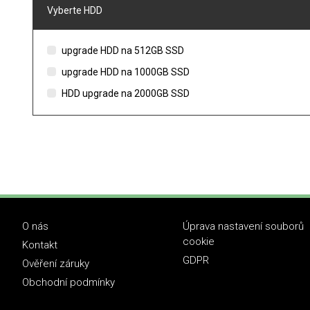
Vyberte HDD
upgrade HDD na 512GB SSD
upgrade HDD na 1000GB SSD
HDD upgrade na 2000GB SSD
O nás
Úprava nastavení souborů
cookie
Kontakt
GDPR
Ověření záruky
Obchodní podmínky