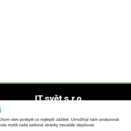
IT svět s.r.o.
í
+420 777 326 623
hom vám poskytli co nejlepší zážitek. Umožňují nám analyzovat
eshop@it-svet.cz
 vás mohli naše webové stránky neustále zlepšovat.