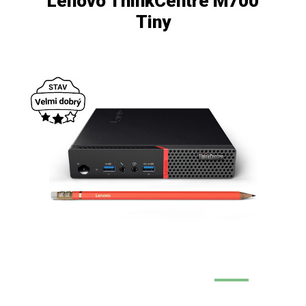
Lenovo ThinkCentre M700
Tiny