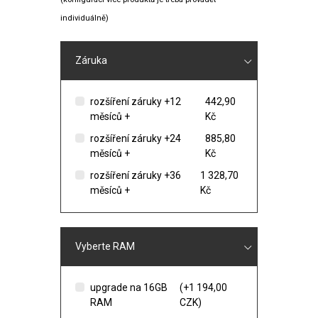
individuálně)
Záruka
rozšíření záruky +12
442,90
měsíců +
Kč
rozšíření záruky +24
885,80
měsíců +
Kč
rozšíření záruky +36
1 328,70
měsíců +
Kč
Vyberte RAM
upgrade na 16GB
(+1 194,00
RAM
CZK)