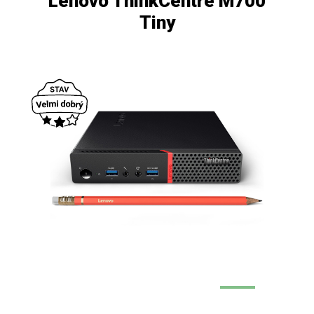
Lenovo ThinkCentre M700
Tiny