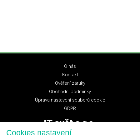
O nás
Kontakt
Ověření záruky
Obchodní podmínky
Úprava nastavení souborů cookie
GDPR
IT svět s.r.o.
Cookies nastavení
+420 777 326 623