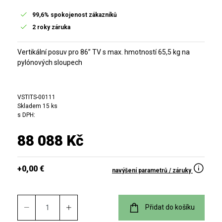
99,6% spokojenost zákazníků
2 roky záruka
Vertikální posuv pro 86” TV s max. hmotností 65,5 kg na
pylónových sloupech
VSTITS-00111
Skladem 15 ks
s DPH:
88 088 Kč
+0,00 €
navýšení parametrů / záruky
Přidat do košíku