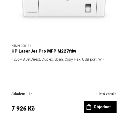
NTMH-000114
HP LaserJet Pro MFP M227fdw
- 256MB JetDirect, Duplex, Scan, Copy, Fax, USB port, WiFi
Skladem 1 ks
1 letá záruka
Objednat
7 926 Kč