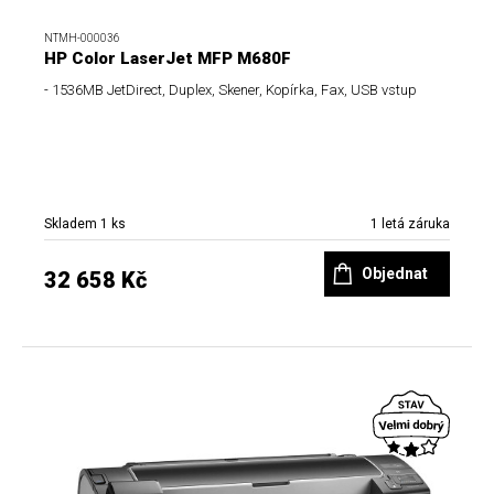
NTMH-000036
HP Color LaserJet MFP M680F
- 1536MB JetDirect, Duplex, Skener, Kopírka, Fax, USB vstup
Skladem 1 ks
1 letá záruka
Objednat
32 658 Kč