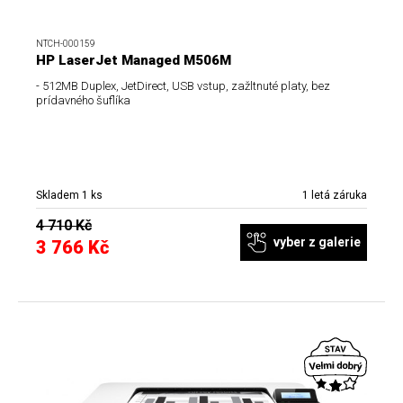
NTCH-000159
HP LaserJet Managed M506M
- 512MB Duplex, JetDirect, USB vstup, zažltnuté platy, bez
prídavného šuflíka
Skladem 1 ks
1 letá záruka
4 710 Kč
vyber z galerie
3 766 Kč