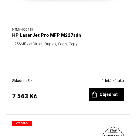
NTMH-000115
HP LaserJet Pro MFP M227sdn
- 256MB JetDirect, Duplex, Scan, Copy
Skladem 3 ks
1 letá záruka
Objednat
7 563 Kč
VÝPRODEJ