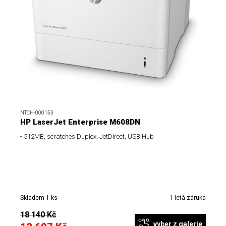
NTCH-000153
HP LaserJet Enterprise M608DN
- 512MB, scratches Duplex, JetDirect, USB Hub
Skladem 1 ks
1 letá záruka
18 140 Kč
vyber z galerie