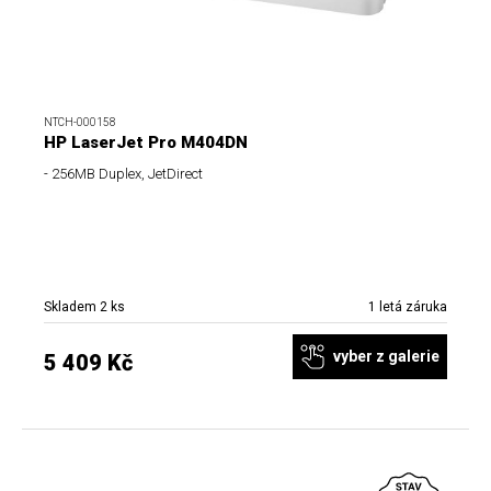
NTCH-000158
HP LaserJet Pro M404DN
- 256MB Duplex, JetDirect
Skladem 2 ks
1 letá záruka
vyber z galerie
5 409 Kč