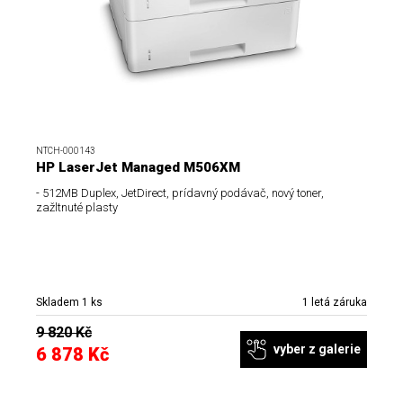
NTCH-000143
HP LaserJet Managed M506XM
- 512MB Duplex, JetDirect, prídavný podávač, nový toner,
zažltnuté plasty
Skladem 1 ks
1 letá záruka
9 820 Kč
vyber z galerie
6 878 Kč