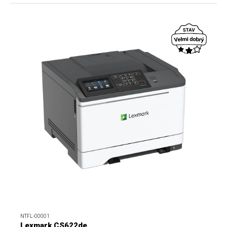
NTFL-00001
Lexmark CS622de