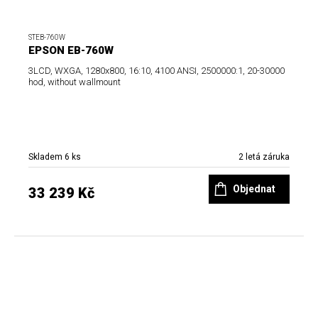
STEB-760W
EPSON EB-760W
3LCD, WXGA, 1280x800, 16:10, 4100 ANSI, 2500000:1, 20-30000
hod, without wallmount
Skladem 6 ks
2 letá záruka
Objednat
33 239 Kč